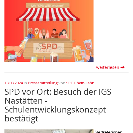
weiterlesen
13.03.2024
in
Pressemitteilung
von
SPD Rhein-Lahn
SPD vor Ort: Besuch der IGS
Nastätten -
Schulentwicklungskonzept
bestätigt
Vertreterinnen