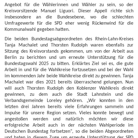
Angebot für die Wählerinnen und Wähler zu sein, so der
Kreisvorsitzende Manuel Liguori. Dieser Appell richte sich
insbesondere an die Bundesebene, wo die schlechten
Umfragewerte für die SPD eher wenig Rückenwind für die
Kommunalwahl gegeben hatten.
Die beiden Bundestagsabgeordneten des Rhein-Lahn-Kreises
Tanja Machalet und Thorsten Rudolph waren ebenfalls zur
Sitzung des Kreisvorstands gekommen, um von der Arbeit aus
Berlin zu berichten und um erneute Unterstützung für die
Bundestagswahl 2025 zu bitten. Erklärtes Ziel sei es, die gute
Arbeit in und für die Wahlkreise fortzusetzen und bei der Wahl
im kommenden Jahr beide Wahlkreise direkt zu gewinnen. Tanja
Machalet war dies 2021 bereits überraschend gelungen. Nun
will auch Thorsten Rudolph den Koblenzer Wahlkreis direkt
gewinnen, zu dem auch die Stadt Lahnstein und die
Verbandsgemeinde Loreley gehören. „Wir konnten in den
letzten drei Jahren bereits viele Erfahrungen sammeln und
Impulse für unsere Region setzen. Vieles konnte bewegt und
angestoßen werden und natürlich möchten wir diese
erfolgreiche Arbeit auch in der nächsten Wahlperiode im
Deutschen Bundestag fortsetzen“, so die beiden Abgeordneten
und baten in diesem Zuge um erneute Unterstützung der SPD