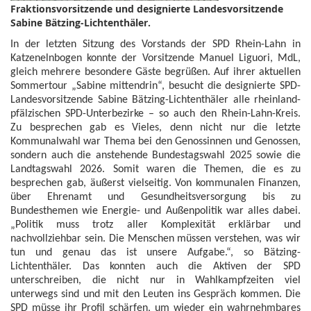
Fraktionsvorsitzende und designierte Landesvorsitzende
Sabine Bätzing-Lichtenthäler.
In der letzten Sitzung des Vorstands der SPD Rhein-Lahn in
Katzenelnbogen konnte der Vorsitzende Manuel Liguori, MdL,
gleich mehrere besondere Gäste begrüßen. Auf ihrer aktuellen
Sommertour „Sabine mittendrin“, besucht die designierte SPD-
Landesvorsitzende Sabine Bätzing-Lichtenthäler alle rheinland-
pfälzischen SPD-Unterbezirke – so auch den Rhein-Lahn-Kreis.
Zu besprechen gab es Vieles, denn nicht nur die letzte
Kommunalwahl war Thema bei den Genossinnen und Genossen,
sondern auch die anstehende Bundestagswahl 2025 sowie die
Landtagswahl 2026. Somit waren die Themen, die es zu
besprechen gab, äußerst vielseitig. Von kommunalen Finanzen,
über Ehrenamt und Gesundheitsversorgung bis zu
Bundesthemen wie Energie- und Außenpolitik war alles dabei.
„Politik muss trotz aller Komplexität erklärbar und
nachvollziehbar sein. Die Menschen müssen verstehen, was wir
tun und genau das ist unsere Aufgabe.“, so Bätzing-
Lichtenthäler. Das konnten auch die Aktiven der SPD
unterschreiben, die nicht nur in Wahlkampfzeiten viel
unterwegs sind und mit den Leuten ins Gespräch kommen. Die
SPD müsse ihr Profil schärfen, um wieder ein wahrnehmbares