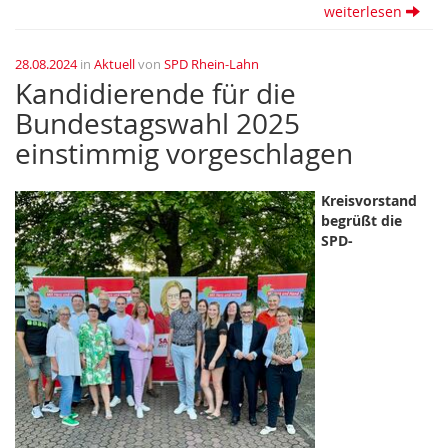
weiterlesen
28.08.2024
in
Aktuell
von
SPD Rhein-Lahn
Kandidierende für die
Bundestagswahl 2025
einstimmig vorgeschlagen
Kreisvorstand
begrüßt die
SPD-