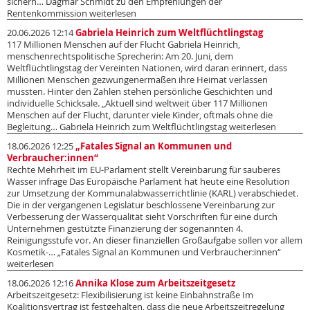
sichern… Dagmar Schmidt zu den Empfehlungen der
Rentenkommission weiterlesen
20.06.2026 12:14
Gabriela Heinrich zum Weltflüchtlingstag
117 Millionen Menschen auf der Flucht Gabriela Heinrich,
menschenrechtspolitische Sprecherin: Am 20. Juni, dem
Weltflüchtlingstag der Vereinten Nationen, wird daran erinnert, dass
Millionen Menschen gezwungenermaßen ihre Heimat verlassen
mussten. Hinter den Zahlen stehen persönliche Geschichten und
individuelle Schicksale. „Aktuell sind weltweit über 117 Millionen
Menschen auf der Flucht, darunter viele Kinder, oftmals ohne die
Begleitung… Gabriela Heinrich zum Weltflüchtlingstag weiterlesen
18.06.2026 12:25
„Fatales Signal an Kommunen und
Verbraucher:innen“
Rechte Mehrheit im EU-Parlament stellt Vereinbarung für sauberes
Wasser infrage Das Europäische Parlament hat heute eine Resolution
zur Umsetzung der Kommunalabwasserrichtlinie (KARL) verabschiedet.
Die in der vergangenen Legislatur beschlossene Vereinbarung zur
Verbesserung der Wasserqualität sieht Vorschriften für eine durch
Unternehmen gestützte Finanzierung der sogenannten 4.
Reinigungsstufe vor. An dieser finanziellen Großaufgabe sollen vor allem
Kosmetik-… „Fatales Signal an Kommunen und Verbraucher:innen“
weiterlesen
18.06.2026 12:16
Annika Klose zum Arbeitszeitgesetz
Arbeitszeitgesetz: Flexibilisierung ist keine Einbahnstraße Im
Koalitionsvertrag ist festgehalten, dass die neue Arbeitszeitregelung