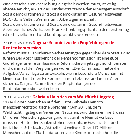
eine ärztliche Krankschreibung eingeholt werden muss, ist völlig
abenteuerlich“, erklärt der Bundesvorsitzende der Arbeitsgemeinschaft
Sozialdemokratinnen und Sozialdemokraten im Gesundheitswesen
(ASG) Boris Velter. „Wenn nun… Arbeitsgemeinschaft
Sozialdemokratinnen und Sozialdemokraten im Gesundheitswesen –
Abenteuerliches Vorhaben: Krankschreibungspflicht ab dem ersten Tag
ist nicht zielführend und kontraproduktiv weiterlesen
23.06.2026 19:06
Dagmar Schmidt zu den Empfehlungen der
Rentenkommission
Reform muss zu spürbaren Verbesserungen gegenüber dem Status quo
führen Der Abschlussbericht der Rentenkommission ist eine gute
Grundlage für eine umfassende Reform, die wir jetzt gründlich beraten
und dann auf den Weg bringen wollen. „Die Kommission hatte die
Aufgabe, Vorschläge zu entwickeln, wie insbesondere Menschen mit
kleinen und mittleren Einkommen ihren Lebensstandard im Alter
sichern… Dagmar Schmidt zu den Empfehlungen der
Rentenkommission weiterlesen
20.06.2026 12:14
Gabriela Heinrich zum Weltflüchtlingstag
117 Millionen Menschen auf der Flucht Gabriela Heinrich,
menschenrechtspolitische Sprecherin: Am 20. Juni, dem
Weltflüchtlingstag der Vereinten Nationen, wird daran erinnert, dass
Millionen Menschen gezwungenermaßen ihre Heimat verlassen
mussten. Hinter den Zahlen stehen persönliche Geschichten und
individuelle Schicksale. „Aktuell sind weltweit über 117 Millionen
Menschen auf der Flucht, darunter viele Kinder, oftmals ohne die