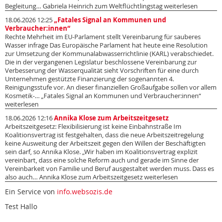
Begleitung… Gabriela Heinrich zum Weltflüchtlingstag weiterlesen
18.06.2026 12:25
„Fatales Signal an Kommunen und
Verbraucher:innen“
Rechte Mehrheit im EU-Parlament stellt Vereinbarung für sauberes
Wasser infrage Das Europäische Parlament hat heute eine Resolution
zur Umsetzung der Kommunalabwasserrichtlinie (KARL) verabschiedet.
Die in der vergangenen Legislatur beschlossene Vereinbarung zur
Verbesserung der Wasserqualität sieht Vorschriften für eine durch
Unternehmen gestützte Finanzierung der sogenannten 4.
Reinigungsstufe vor. An dieser finanziellen Großaufgabe sollen vor allem
Kosmetik-… „Fatales Signal an Kommunen und Verbraucher:innen“
weiterlesen
18.06.2026 12:16
Annika Klose zum Arbeitszeitgesetz
Arbeitszeitgesetz: Flexibilisierung ist keine Einbahnstraße Im
Koalitionsvertrag ist festgehalten, dass die neue Arbeitszeitregelung
keine Ausweitung der Arbeitszeit gegen den Willen der Beschäftigten
sein darf, so Annika Klose. „Wir haben im Koalitionsvertrag explizit
vereinbart, dass eine solche Reform auch und gerade im Sinne der
Vereinbarkeit von Familie und Beruf ausgestaltet werden muss. Dass es
also auch… Annika Klose zum Arbeitszeitgesetz weiterlesen
Ein Service von
info.websozis.de
Test Hallo