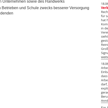
hen Unternehmen sowie des Handwerks
18.0
n Betrieben und Schule zwecks besserer Versorgung
Ver
Rech
ldenden
für 
hat 
Komm
in d
Vere
sieh
gest
Rein
Groß
Sign
weit
18.0
Arbei
Einb
dass
Arbe
darf
expl
gera
Beru
Anni
Ein 