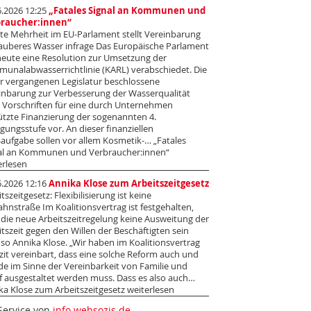
6.2026 12:25
„Fatales Signal an Kommunen und
braucher:innen“
te Mehrheit im EU-Parlament stellt Vereinbarung
sauberes Wasser infrage Das Europäische Parlament
heute eine Resolution zur Umsetzung der
unalabwasserrichtlinie (KARL) verabschiedet. Die
er vergangenen Legislatur beschlossene
inbarung zur Verbesserung der Wasserqualität
t Vorschriften für eine durch Unternehmen
ützte Finanzierung der sogenannten 4.
igungsstufe vor. An dieser finanziellen
aufgabe sollen vor allem Kosmetik-… „Fatales
al an Kommunen und Verbraucher:innen“
erlesen
6.2026 12:16
Annika Klose zum Arbeitszeitgesetz
tszeitgesetz: Flexibilisierung ist keine
ahnstraße Im Koalitionsvertrag ist festgehalten,
 die neue Arbeitszeitregelung keine Ausweitung der
itszeit gegen den Willen der Beschäftigten sein
, so Annika Klose. „Wir haben im Koalitionsvertrag
izit vereinbart, dass eine solche Reform auch und
de im Sinne der Vereinbarkeit von Familie und
f ausgestaltet werden muss. Dass es also auch…
ka Klose zum Arbeitszeitgesetz weiterlesen
Service von
info.websozis.de