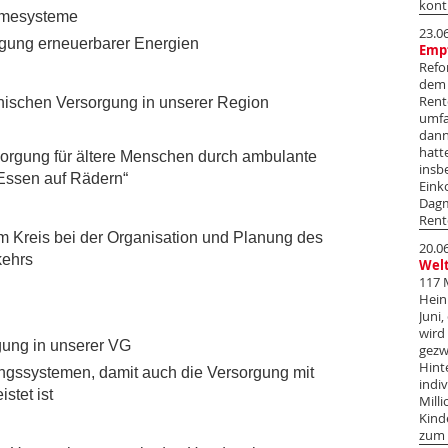
kont
rmesysteme
23.0
ugung erneuerbarer Energien
Emp
Refo
dem 
Rent
nischen Versorgung in unserer Region
umfa
dann
hatt
sorgung für ältere Menschen durch ambulante
insb
„Essen auf Rädern“
Eink
Dagm
Rent
 Kreis bei der Organisation und Planung des
20.0
kehrs
Welt
117 
Hein
Juni
wird
gung in unserer VG
gezw
Hint
ngssystemen, damit auch die Versorgung mit
indiv
stet ist
Mill
Kind
zum 