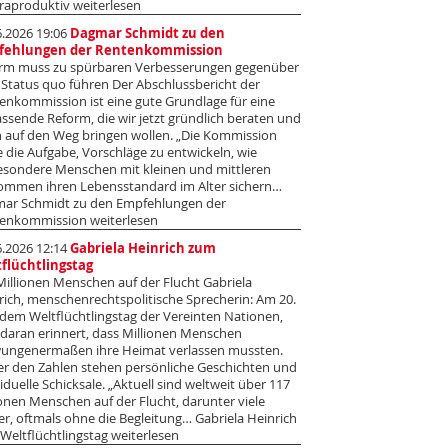
raproduktiv weiterlesen
6.2026 19:06
Dagmar Schmidt zu den
fehlungen der Rentenkommission
rm muss zu spürbaren Verbesserungen gegenüber
Status quo führen Der Abschlussbericht der
enkommission ist eine gute Grundlage für eine
ssende Reform, die wir jetzt gründlich beraten und
 auf den Weg bringen wollen. „Die Kommission
e die Aufgabe, Vorschläge zu entwickeln, wie
esondere Menschen mit kleinen und mittleren
ommen ihren Lebensstandard im Alter sichern…
ar Schmidt zu den Empfehlungen der
enkommission weiterlesen
6.2026 12:14
Gabriela Heinrich zum
flüchtlingstag
Millionen Menschen auf der Flucht Gabriela
rich, menschenrechtspolitische Sprecherin: Am 20.
, dem Weltflüchtlingstag der Vereinten Nationen,
 daran erinnert, dass Millionen Menschen
ungenermaßen ihre Heimat verlassen mussten.
er den Zahlen stehen persönliche Geschichten und
iduelle Schicksale. „Aktuell sind weltweit über 117
ionen Menschen auf der Flucht, darunter viele
er, oftmals ohne die Begleitung… Gabriela Heinrich
Weltflüchtlingstag weiterlesen