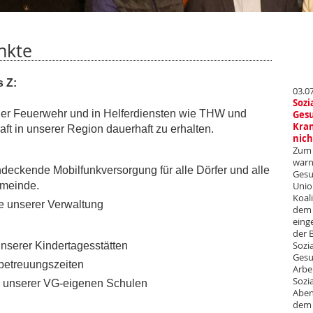
nkte
 Z:
03.0
Soz
der Feuerwehr und in Helferdiensten wie THW und
Gesu
Kran
ft in unserer Region dauerhaft zu erhalten.
nich
Zum 
warn
ndeckende Mobilfunkversorgung für alle Dörfer und alle
Gesu
emeinde.
Unio
Koal
e unserer Verwaltung
dem 
einge
der 
nserer Kindertagesstätten
Sozi
Gesu
betreuungszeiten
Arbe
Sozi
g unserer VG-eigenen Schulen
Aben
dem 