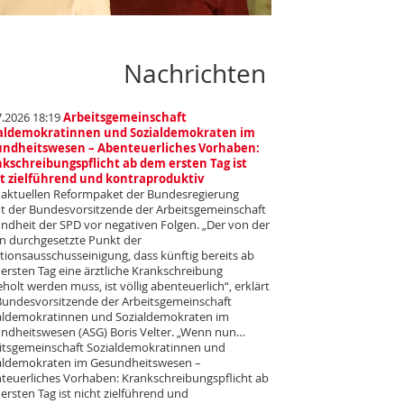
Nachrichten
7.2026 18:19
Arbeitsgemeinschaft
ialdemokratinnen und Sozialdemokraten im
ndheitswesen – Abenteuerliches Vorhaben:
kschreibungspflicht ab dem ersten Tag ist
t zielführend und kontraproduktiv
aktuellen Reformpaket der Bundesregierung
t der Bundesvorsitzende der Arbeitsgemeinschaft
ndheit der SPD vor negativen Folgen. „Der von der
n durchgesetzte Punkt der
itionsausschusseinigung, dass künftig bereits ab
ersten Tag eine ärztliche Krankschreibung
holt werden muss, ist völlig abenteuerlich“, erklärt
Bundesvorsitzende der Arbeitsgemeinschaft
aldemokratinnen und Sozialdemokraten im
ndheitswesen (ASG) Boris Velter. „Wenn nun…
itsgemeinschaft Sozialdemokratinnen und
aldemokraten im Gesundheitswesen –
teuerliches Vorhaben: Krankschreibungspflicht ab
ersten Tag ist nicht zielführend und