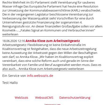
Rechte Mehrheit im EU-Parlament stellt Vereinbarung für sauberes
Wasser infrage Das Europäische Parlament hat heute eine Resolution
zur Umsetzung der Kommunalabwasserrichtlinie (KARL) verabschiedet.
Die in der vergangenen Legislatur beschlossene Vereinbarung zur
Verbesserung der Wasserqualität sieht Vorschriften für eine durch
Unternehmen gestützte Finanzierung der sogenannten 4.
Reinigungsstufe vor. An dieser finanziellen Großaufgabe sollen vor allem
Kosmetik-… „Fatales Signal an Kommunen und Verbraucher:innen“
weiterlesen
18.06.2026 12:16
Annika Klose zum Arbeitszeitgesetz
Arbeitszeitgesetz: Flexibilisierung ist keine Einbahnstraße Im
Koalitionsvertrag ist festgehalten, dass die neue Arbeitszeitregelung
keine Ausweitung der Arbeitszeit gegen den Willen der Beschäftigten
sein darf, so Annika Klose. „Wir haben im Koalitionsvertrag explizit
vereinbart, dass eine solche Reform auch und gerade im Sinne der
Vereinbarkeit von Familie und Beruf ausgestaltet werden muss. Dass es
also auch… Annika Klose zum Arbeitszeitgesetz weiterlesen
Ein Service von
info.websozis.de
Test Hallo
WebSozis
WebsoziCMS
Datenschutzerklärung
Impressum