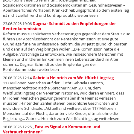
(ASG) Boris Velter. „Wenn nun… Arbeitsgemeinschaft
Sozialdemokratinnen und Sozialdemokraten im Gesundheitswesen –
Abenteuerliches Vorhaben: Krankschreibungspflicht ab dem ersten Tag
ist nicht zielführend und kontraproduktiv weiterlesen
23.06.2026 19:06
Dagmar Schmidt zu den Empfehlungen der
Rentenkommission
Reform muss zu spürbaren Verbesserungen gegenüber dem Status quo
führen Der Abschlussbericht der Rentenkommission ist eine gute
Grundlage für eine umfassende Reform, die wir jetzt gründlich beraten
und dann auf den Weg bringen wollen. „Die Kommission hatte die
Aufgabe, Vorschläge zu entwickeln, wie insbesondere Menschen mit
kleinen und mittleren Einkommen ihren Lebensstandard im Alter
sichern… Dagmar Schmidt zu den Empfehlungen der
Rentenkommission weiterlesen
20.06.2026 12:14
Gabriela Heinrich zum Weltflüchtlingstag
117 Millionen Menschen auf der Flucht Gabriela Heinrich,
menschenrechtspolitische Sprecherin: Am 20. Juni, dem
Weltflüchtlingstag der Vereinten Nationen, wird daran erinnert, dass
Millionen Menschen gezwungenermaßen ihre Heimat verlassen
mussten. Hinter den Zahlen stehen persönliche Geschichten und
individuelle Schicksale. „Aktuell sind weltweit über 117 Millionen
Menschen auf der Flucht, darunter viele Kinder, oftmals ohne die
Begleitung… Gabriela Heinrich zum Weltflüchtlingstag weiterlesen
18.06.2026 12:25
„Fatales Signal an Kommunen und
Verbraucher:innen“